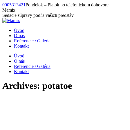
Skip
0905313421
Pondelok – Piatok po telefonickom dohovore
to
Mamix
content
Sedacie súpravy podľa vašich predstáv
Úvod
O nás
Referencie / Galéria
Kontakt
Úvod
O nás
Referencie / Galéria
Kontakt
Archives:
potatoe