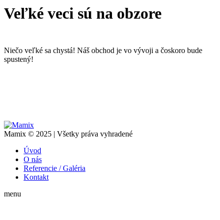
Veľké veci sú na obzore
Niečo veľké sa chystá! Náš obchod je vo vývoji a čoskoro bude
spustený!
Mamix © 2025 | Všetky práva vyhradené
Úvod
O nás
Referencie / Galéria
Kontakt
menu
t
T