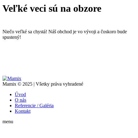
Veľké veci sú na obzore
Niečo veľké sa chystá! Náš obchod je vo vývoji a čoskoro bude
spustený!
Mamix © 2025 | Všetky práva vyhradené
Úvod
O nás
Referencie / Galéria
Kontakt
menu
t
T