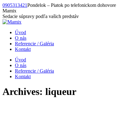
Skip
0905313421
Pondelok – Piatok po telefonickom dohovore
to
Mamix
content
Sedacie súpravy podľa vašich predstáv
Úvod
O nás
Referencie / Galéria
Kontakt
Úvod
O nás
Referencie / Galéria
Kontakt
Archives:
liqueur