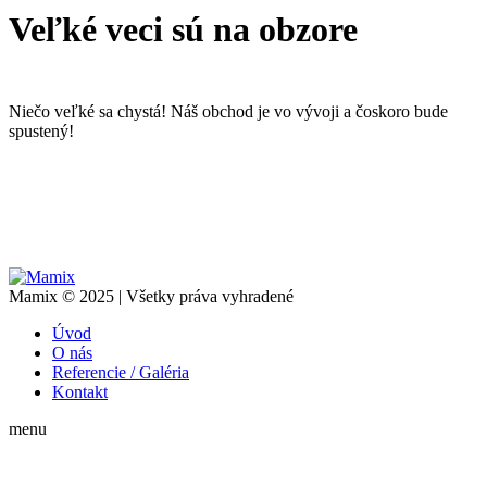
Veľké veci sú na obzore
Niečo veľké sa chystá! Náš obchod je vo vývoji a čoskoro bude
spustený!
Mamix © 2025 | Všetky práva vyhradené
Úvod
O nás
Referencie / Galéria
Kontakt
menu
t
T