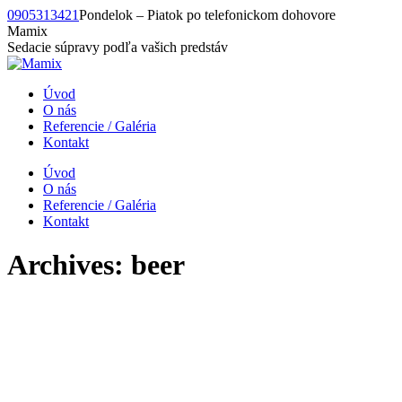
Skip
0905313421
Pondelok – Piatok po telefonickom dohovore
to
Mamix
content
Sedacie súpravy podľa vašich predstáv
Úvod
O nás
Referencie / Galéria
Kontakt
Úvod
O nás
Referencie / Galéria
Kontakt
Archives:
beer