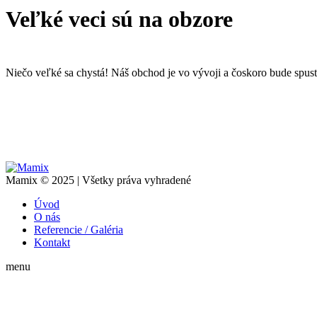
Veľké veci sú na obzore
Niečo veľké sa chystá! Náš obchod je vo vývoji a čoskoro bude spus
Mamix © 2025 | Všetky práva vyhradené
Úvod
O nás
Referencie / Galéria
Kontakt
menu