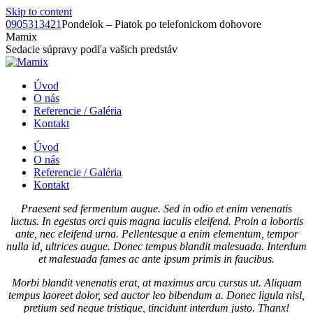
Skip to content
0905313421
Pondelok – Piatok po telefonickom dohovore
Mamix
Sedacie súpravy podľa vašich predstáv
Úvod
O nás
Referencie / Galéria
Kontakt
Úvod
O nás
Referencie / Galéria
Kontakt
Praesent sed fermentum augue. Sed in odio et enim venenatis
luctus. In egestas orci quis magna iaculis eleifend. Proin a lobortis
ante, nec eleifend urna. Pellentesque a enim elementum, tempor
nulla id, ultrices augue. Donec tempus blandit malesuada. Interdum
et malesuada fames ac ante ipsum primis in faucibus.
Morbi blandit venenatis erat, at maximus arcu cursus ut. Aliquam
tempus laoreet dolor, sed auctor leo bibendum a. Donec ligula nisl,
pretium sed neque tristique, tincidunt interdum justo. Thanx!