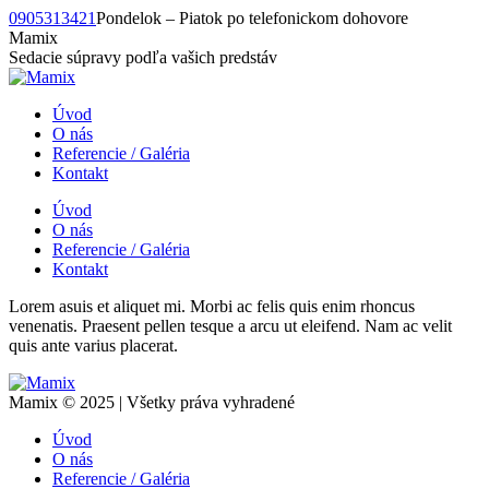
Skip
0905313421
Pondelok – Piatok po telefonickom dohovore
to
Mamix
content
Sedacie súpravy podľa vašich predstáv
Úvod
O nás
Referencie / Galéria
Kontakt
Úvod
O nás
Referencie / Galéria
Kontakt
Lorem asuis et aliquet mi. Morbi ac felis quis enim rhoncus
venenatis. Praesent pellen tesque a arcu ut eleifend. Nam ac velit
quis ante varius placerat.
Mamix © 2025 | Všetky práva vyhradené
Úvod
O nás
Referencie / Galéria