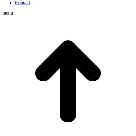
Kontakt
menu
t
T